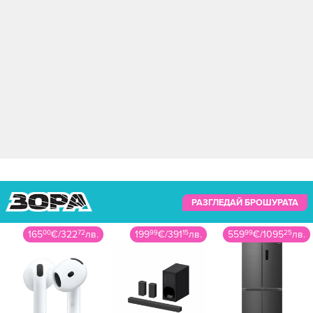
РАЗГЛЕДАЙ БРОШУРАТА
165
00
€
/
322
72
лв.
199
99
€
/
391
15
лв.
559
99
€
/
1095
25
лв.