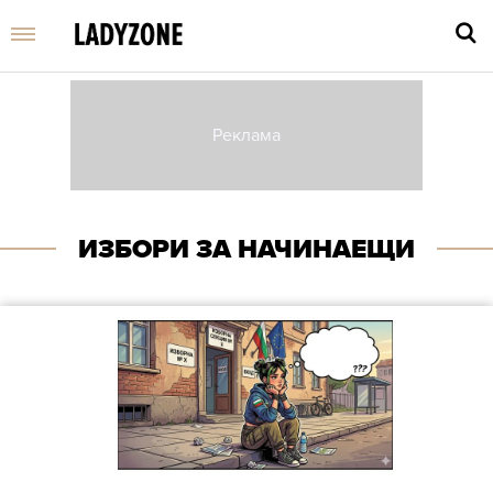
Въве
търс
дума
ИЗБОРИ ЗА НАЧИНАЕЩИ
и
нати
Enter