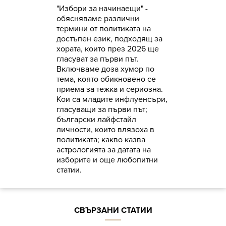
"Избори за начинаещи" -
обясняваме различни
термини от политиката на
достъпен език, подходящ за
хората, които през 2026 ще
гласуват за първи път.
Включваме доза хумор по
тема, която обикновено се
приема за тежка и сериозна.
Кои са младите и
нфлуенсъри,
гласуващи за първи път
;
български лайфстайл
личности, които влязоха в
политиката; какво казва
астрологията за датата на
изборите и още любопитни
статии.
СВЪРЗАНИ СТАТИИ