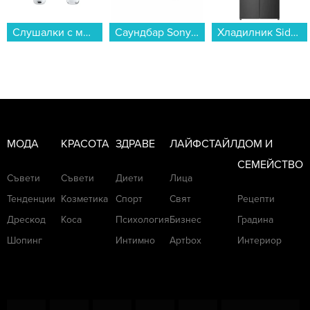
Слушалки с микрофон Apple AirPods 4 with Active Noise Cancellation mxp93 , Bluetooth , TWLS...
Саундбар Sony HTS20R...
Хладилник Side-by-Side Finlux FFD448IX , 362 l, E , No Frost , Инокс...
МОДА
КРАСОТА
ЗДРАВЕ
ЛАЙФСТАЙЛ
ДОМ И
СЕМЕЙСТВО
Съвети
Съвети
Диети
Лица
Тенденции
Козметика
Спорт
Свят
Рецепти
Дрескод
Коса
Психология
Бизнес
Градина
Шопинг
Интимно
Артbox
Интериор