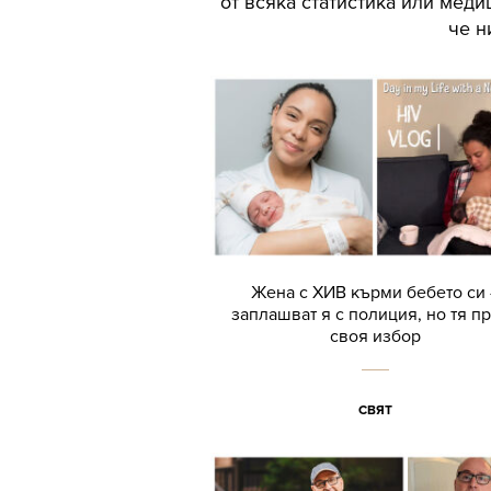
от всяка статистика или меди
че н
Жена с ХИВ кърми бебето си 
заплашват я с полиция, но тя п
своя избор
СВЯТ