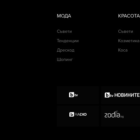
МОДА
КРАСОТА
Съвети
Съвети
Тенденции
Козметика
Дрескод
Коса
Шопинг