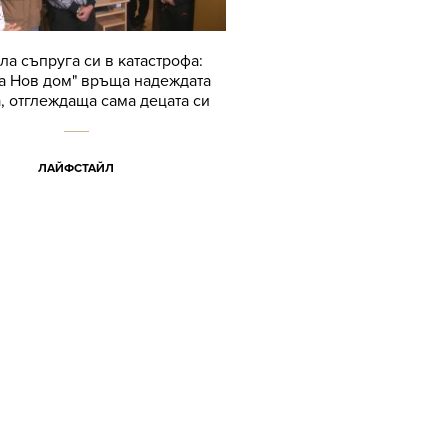
ла съпруга си в катастрофа:
а Нов дом" връща надеждата
, отглеждаща сама децата си
ЛАЙФСТАЙЛ