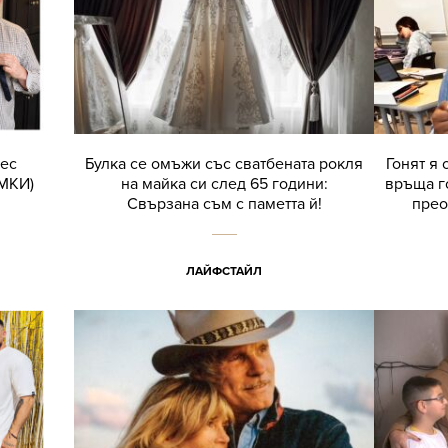
нес
Булка се омъжи със сватбената рокля
Гонят я 
ИМКИ)
на майка си след 65 години:
връща г
Свързана съм с паметта й!
прео
ЛАЙФСТАЙЛ