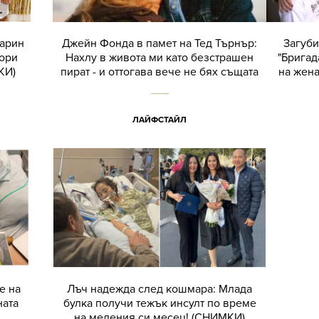
Карин
Джейн Фонда в памет на Тед Търнър:
Загуби
бори
Нахлу в живота ми като безстрашен
"Бригад
КИ)
пират - и оттогава вече не бях същата
на жена
ЛАЙФСТАЙЛ
е на
Лъч надежда след кошмара: Млада
ната
булка получи тежък инсулт по време
на медения си месец! (СНИМКИ)