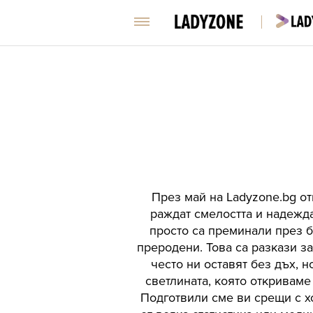
През май на Ladyzone.bg от
раждат смелостта и надежда
просто са преминали през бу
преродени. Това са разкази за
често ни оставят без дъх, 
светлината, която откриваме
Подготвили сме ви срещи с хо