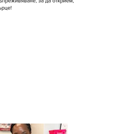
съпреживяване, за да открием,
ърце!