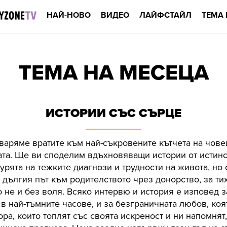
НАЙ-НОВО
ВИДЕО
ЛАЙФСТАЙЛ
ТЕМА 
ТЕМА НА МЕСЕЦА
ИСТОРИИ СЪС СЪРЦЕ
варяме вратите към най-съкровените кътчета на чове
та. Ще ви споделим вдъхновяващи истории от истинск
рята на тежките диагнози и трудности на живота, но 
 дългия път към родителството чрез донорство, за ти
но не и без воля. Всяко интервю и история е изповед з
 в най-тъмните часове, и за безграничната любов, ко
ра, които топлят със своята искреност и ни напомнят