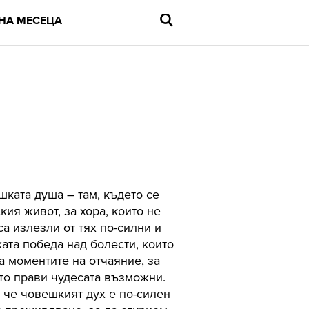
НА МЕСЕЦА
Въведете
търсената
дума
и
натиснете
Enter
шката душа – там, където се
ия живот, за хора, които не
са излезли от тях по-силни и
хата победа над болести, които
а моментите на отчаяние, за
ято прави чудесата възможни.
, че човешкият дух е по-силен