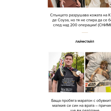
Слънцето разрушава кожата на 
де Соуза, но тя не спира да се 
след над 200 операции! (СНИМ
ЛАЙФСТАЙЛ
Баща пробяга маратон с обувкит
малкия си син на врата – причи
ще ви разплаче