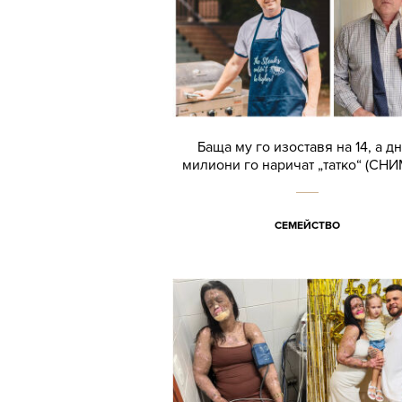
Баща му го изоставя на 14, а д
милиони го наричат „татко“ (СН
СЕМЕЙСТВО