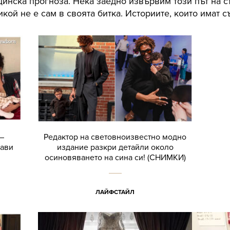
цинска прогноза. Нека заедно извървим този път на 
икой не е сам в своята битка. Историите, които имат с
–
Редактор на световноизвестно модно
рави
издание разкри детайли около
осиновяването на сина си! (СНИМКИ)
ЛАЙФСТАЙЛ