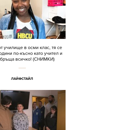
от училище в осми клас, тя се
одини по-късно като учител и
бръща всичко! (СНИМКИ)
ЛАЙФСТАЙЛ