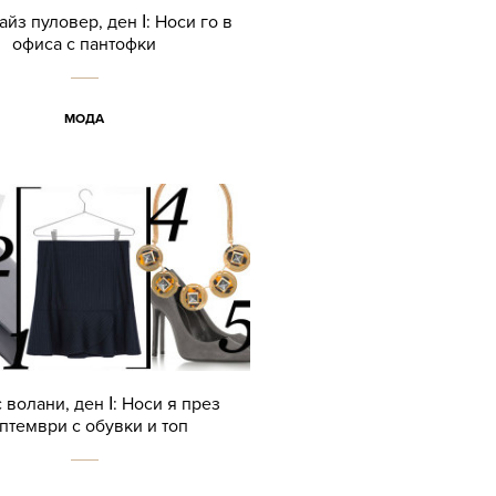
йз пуловер, ден І: Носи го в
офиса с пантофки
МОДА
 волани, ден І: Носи я през
птември с обувки и топ