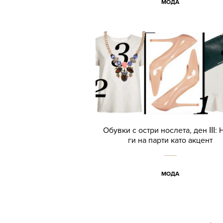
МОДА
Обувки с остри нослета, ден ІІІ: 
ги на парти като акцент
МОДА