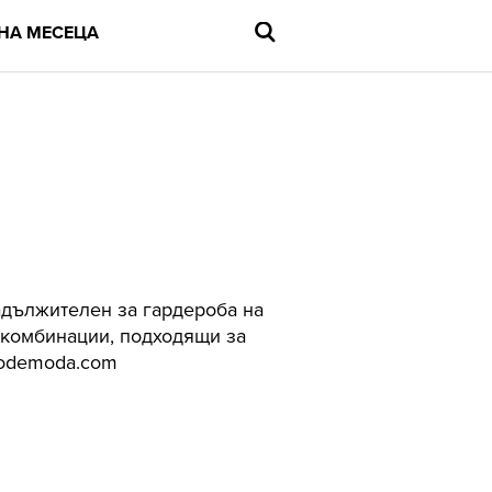
НА МЕСЕЦА
Въведете
търсената
дума
и
натиснете
Enter
задължителен за гардероба на
и комбинации, подходящи за
Codemoda.com