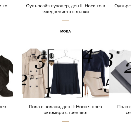
и го
Оувърсайз пуловер, ден ІІ: Носи го в
Оувърса
ежедневието с дънки
МОДА
рез
Пола с волани, ден ІІ: Носи я през
Пола с
октомври с тренчкот
се