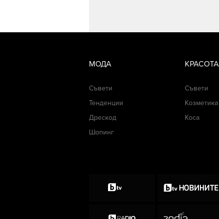
МОДА
КРАСОТА
Съвети
Съвети
Тенденции
Козметика
Дрескод
Коса
Шопинг