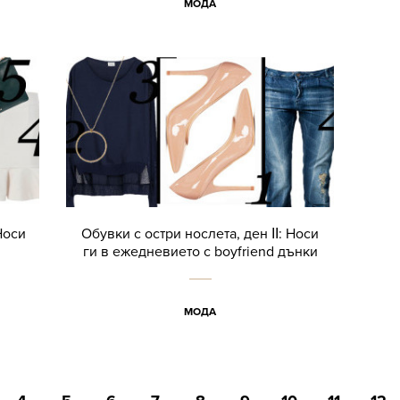
МОДА
Носи
Обувки с остри нослета, ден ІІ: Носи
ги в ежедневието с boyfriend дънки
МОДА