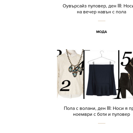
Оувърсайз пуловер, ден ІІІ: Нос
на вечер навън с пола
МОДА
Пола с волани, ден ІІІ: Носи я п
ноември с боти и пуловер