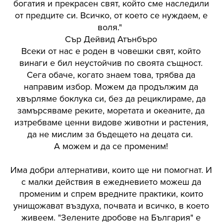
богатия и прекрасен свят, който сме наследили
от предците си.
Всичко, от което се нуждаем, е
воля."
Сър Дейвид Атънбъро
Всеки от нас е роден в човешки свят, който
винаги е бил неустойчив по своята същност.
Сега обаче, когато знаем това, трябва да
направим избор. Можем да продължим да
хвърляме боклука си, без да рециклираме, да
замърсяваме реките, моретата и океаните, да
изтребваме ценни видове животни и растения,
да не мислим за бъдещето на децата си.
А можем и да се променим!
Има добри алтернативи, които ще ни помогнат. И
с малки действия в ежедневието можеш да
променим и спрем вредните практики, които
унищожават въздуха, почвата и всичко, в което
живеем.
"Зелените дробове на България"
е