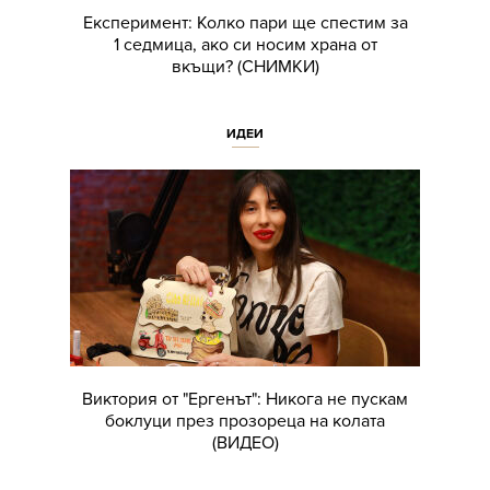
Експеримент: Колко пари ще спестим за
1 седмица, ако си носим храна от
вкъщи? (СНИМКИ)
ИДЕИ
Виктория от "Ергенът": Никога не пускам
боклуци през прозореца на колата
(ВИДЕО)