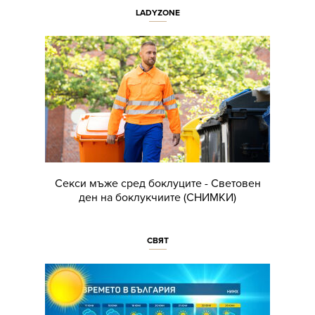
LADYZONE
Секси мъже сред боклуците - Световен
ден на боклукчиите (СНИМКИ)
СВЯТ