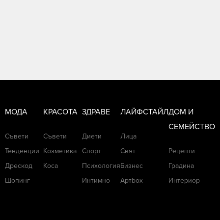
МОДА
КРАСОТА
ЗДРАВЕ
ЛАЙФСТАЙЛ
ДОМ И
СЕМЕЙСТВО
Съвети
Съвети
Диети
Лица
Тенденции
Козметика
Спорт
Свят
Рецепти
Дрескод
Коса
Психология
Бизнес
Градина
Шопинг
Интимно
Артbox
Интериор