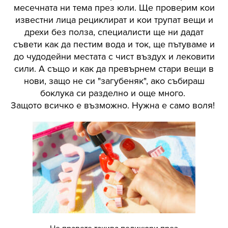
месечната ни тема през юли. Ще проверим кои
известни лица рециклират и кои трупат вещи и
дрехи без полза, специалисти ще ни дадат
съвети как да пестим вода и ток, ще пътуваме и
до чудодейни местата с чист въздух и лековити
сили. А също и как да превърнем стари вещи в
нови, защо не си "загубеняк", ако събираш
боклука си разделно и още много.
Защото всичко е възможно. Нужна е само воля!