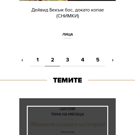
Дейвид Бекъм бос, докато копае
(СНИМКИ)
ЛИЦА
‹
1
2
3
4
5
›
ТЕМИТЕ