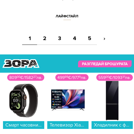
ЛАЙФСТАЙЛ
1
2
3
4
5
›
РАЗГЛЕДАЙ БРОШУРАТА
809
00
€
/
1582
27
лв.
499
99
€
/
977
9
лв.
559
00
€
/
1093
31
лв.
Смарт часовник Apple Watch Ultra 3 49mm Black/Grey Trail Loop M/L mf1h4 , 1.98...
Телевизор Xiaomi A Pro 65 2026 / ELA5990EU , 165 см, 3840x2160 UHD-4K , 65 inch, Android , QLED ...
Хладилник с фризер Samsung RB34C7B5E22/EF , 344 l, E , No Frost , Черен...