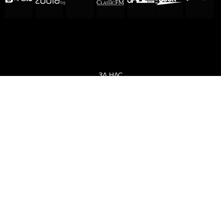
ЗА НАС
ЕКИП
ОБЩИ УСЛОВИЯ
ПОЛИТИКА ЗА ПОВЕРИТЕЛНОСТ
КОДЕКС ЗА ПОВЕДЕНИЕ НА ДОСТАВЧИЦИТЕ
МЕДИЙНИ ПАРТНЬОРСТВА
РЕКЛАМА
ЗА КОНТАКТИ