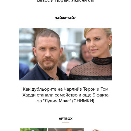
Безос и Лорън: Ужасни са!
ЛАЙФСТАЙЛ
Как дубльорите на Чарлийз Терон и Том
Харди станали семейство и още 9 факта
за "Лудия Макс" (СНИМКИ)
АРТBOX