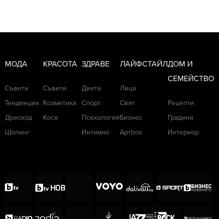
МОДА
КРАСОТА
ЗДРАВЕ
ЛАЙФСТАЙЛ
ДОМ И
СЕМЕЙСТВО
Съвети
Съвети
Диети
Лица
Тенденции
Козметика
Спорт
Свят
Рецепти
Дрескод
Коса
Психология
Бизнес
Градина
Шопинг
Интимно
Артbox
Интериор