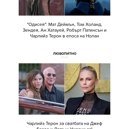
"Одисея": Мат Деймън, Том Холанд,
Зендея, Ан Хатауей, Робърт Патинсън и
Чарлийз Терон в епоса на Нолан
ЛЮБОПИТНО
Чарлийз Терон за сватбата на Джеф