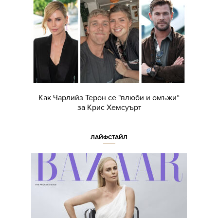
Как Чарлийз Терон се "влюби и омъжи“
за Крис Хемсуърт
ЛАЙФСТАЙЛ