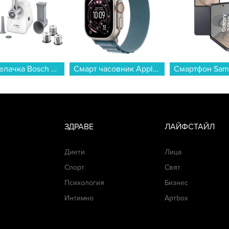
Месомелачка Bosch MFW2517W...
Смарт часовник Apple Watch Ultra 3 49mm Nat/Blue Alpine Loop L mewp4 , 1.98...
ЗДРАВЕ
ЛАЙФСТАЙЛ
Диети
Лица
Спорт
Свят
Психология
Бизнес
Интимно
Артbox