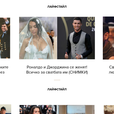
ЛАЙФСТАЙЛ
ските
Роналдо и Джорджина се женят!
Св
без
Всичко за сватбата им (СНИМКИ)
лю
ЛАЙФСТАЙЛ