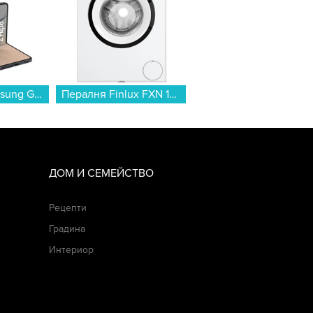
Смартфон Samsung GALAXY Z FLIP8 256GB GRAPHITE SM-F776BZKG , 12 GB, 256 GB...
Пералня Finlux FXN 1071 T2 , 1200 об./мин., 7.00 kg, A , Бял...
Смартфон OPPO Reno 16 5G PURPLE BLACK 512/8 , 512 GB, 8 GB...
ДОМ И СЕМЕЙСТВО
Рецепти
Градина
Интериор