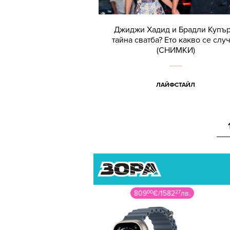
Джиджи Хадид и Брадли Купър
тайна сватба? Ето какво се слу
(СНИМКИ)
ЛАЙФСТАЙЛ
809
00
€
/
1582
27
лв.