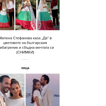
Милена Стефанова каза „Да“ в
цветовете на българския
ибагреник и сбъдна мечтата си
(СНИМКИ)
ЛИЦА