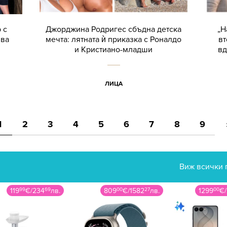
 с
Джорджина Родригес сбъдна детска
„Н
чва
мечта: лятната ѝ приказка с Роналдо
вт
и Кристиано-младши
вд
ЛИЦА
1
2
3
4
5
6
7
8
9
Виж всички 
119
99
€
/
234
69
лв.
809
00
€
/
1582
27
лв.
1299
00
€
/