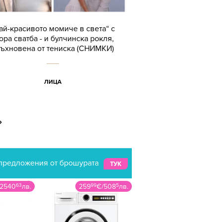
ай-красивото момиче в света“ с
ора сватба - и булчинска рокля,
ъхновена от тениска (СНИМКИ)
ЛИЦА
›
предложения от брошурата
ТУК
2540
63
лв.
259
99
€
/
508
5
лв.
709
99
€
/
1388
62
л