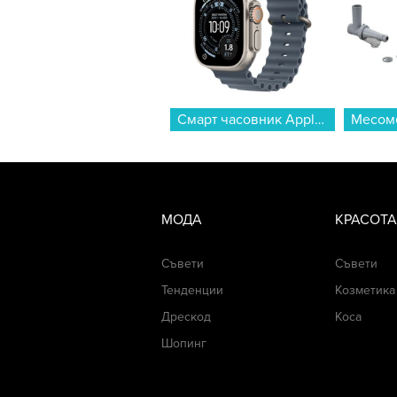
Смарт часовник Apple Watch Ultra 3 49mm Nat/Blue Ocean Band mewh4 , 1.98...
МОДА
КРАСОТА
Съвети
Съвети
Тенденции
Козметика
Дрескод
Коса
Шопинг