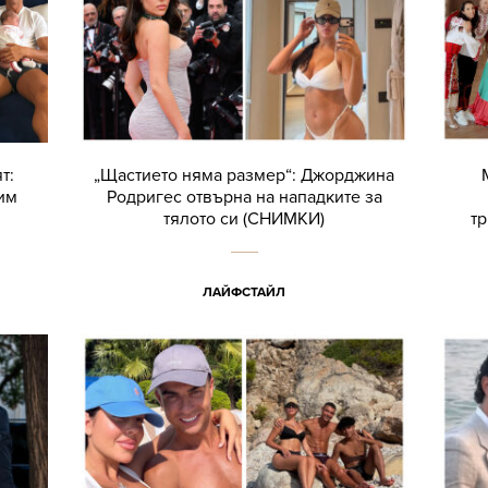
т:
„Щастието няма размер“: Джорджина
им
Родригес отвърна на нападките за
тялото си (СНИМКИ)
тр
ЛАЙФСТАЙЛ