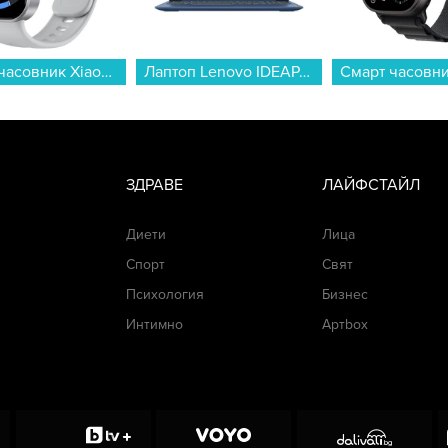
Смарт часовник Xiaomi REDMI WATCH 6 ACTIVE SILVER BHR09CXGL , 1.85...
Лаптоп Lenovo IDEAPAD SLIM 3 15AMN8 82XQ01F3BM , 15.60 , 16 , 512GB SSD , AMD Radeon 610M Graphics , AMD Ryzen 5 40 QUAD CORE , Без OS...
ЗДРАВЕ
ЛАЙФСТАЙЛ
Диети
Лица
Спорт
Свят
Психология
Бизнес
Интимно
Артbox