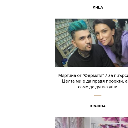
ЛИЦА
Мартина от "Фермата" 7 за пиърс
Целта ми е да правя проекти, а
само да дупча уши
КРАСОТА