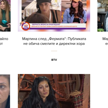
вайло
Мартина след „Фермата“: Публиката
Ма
от
не обича смелите и директни хора
е
BTV