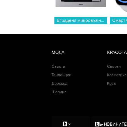
Вградена микровълнова фурна Gorenje BM201AG1X , 20 , Електронно...
МОДА
КРАСОТА
Съвети
Съвети
Тенденции
Козметика
Дрескод
Коса
Шопинг