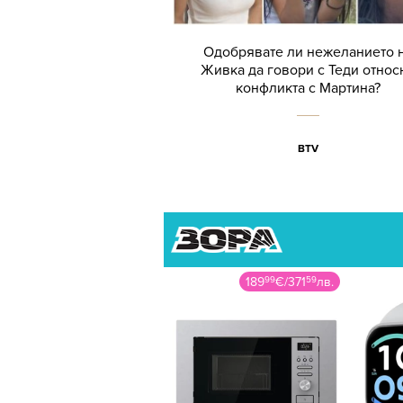
Одобрявате ли нежеланието 
Живка да говори с Теди относ
конфликта с Мартина?
BTV
189
99
€
/
371
59
лв.