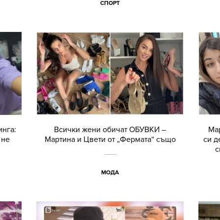
СПОРТ
инга:
Всички жени обичат ОБУВКИ –
Ма
 не
Мартина и Цвети от „Фермата“ също
си д
с
МОДА