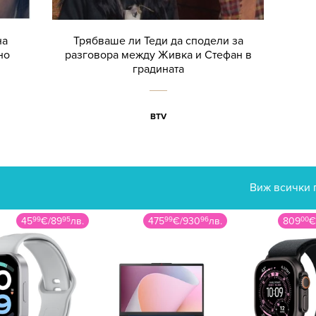
на
Трябваше ли Теди да сподели за
но
разговора между Живка и Стефан в
градината
BTV
Виж всички 
45
99
€
/
89
95
лв.
475
99
€
/
930
96
лв.
809
00
€