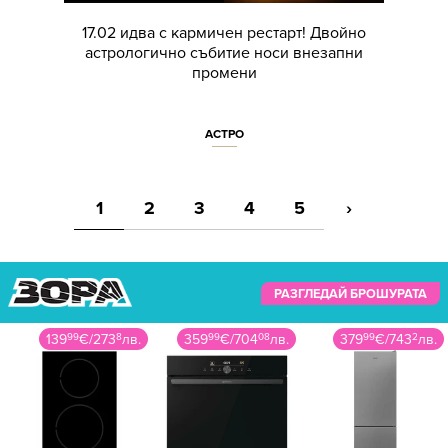
17.02 идва с кармичен рестарт! Двойно
астрологично събитие носи внезапни
промени
АСТРО
1
2
3
4
5
›
РАЗГЛЕДАЙ БРОШУРАТА
139
99
€
/
273
8
лв.
359
99
€
/
704
08
лв.
379
99
€
/
743
2
лв.