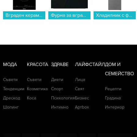
Вграден керамичен плот Gorenje ECT321BCSC , Електрически...
Фурна за вграждане Gorenje BOS6747A05DG , 77 , А+ , Сензорно...
Хладилник с фризер Finlux FXCA 37950 NFIXЕ , 295 l, E , No Frost , Да , Инокс...
МОДА
КРАСОТА
ЗДРАВЕ
ЛАЙФСТАЙЛ
ДОМ И
СЕМЕЙСТВО
Съвети
Съвети
Диети
Лица
Тенденции
Козметика
Спорт
Свят
Рецепти
Дрескод
Коса
Психология
Бизнес
Градина
Шопинг
Интимно
Артbox
Интериор