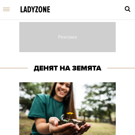
Въве
търс
дума
ДЕНЯТ НА ЗЕМЯТА
и
нати
Enter