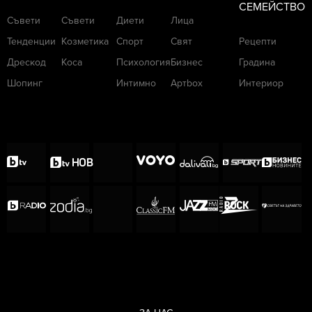
СЕМЕЙСТВО
Съвети
Съвети
Диети
Лица
Тенденции
Козметика
Спорт
Свят
Рецепти
Дрескод
Коса
Психология
Бизнес
Градина
Шопинг
Интимно
Артbox
Интериор