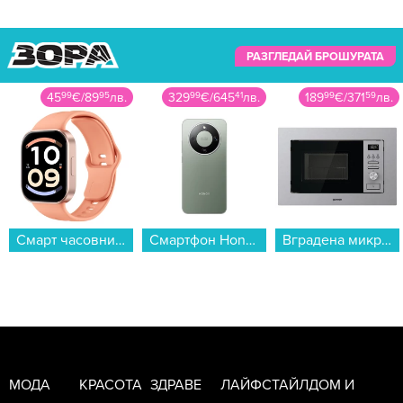
РАЗГЛЕДАЙ БРОШУРАТА
45
99
€
/
89
95
лв.
329
99
€
/
645
41
лв.
189
99
€
/
371
59
лв.
Смарт часовник Xiaomi REDMI WATCH 6 ACTIVE ORANGE BHR09CYGL , 1.85...
Смартфон Honor MAGIC8 LITE 5G 256/8 GREEN , 256 GB, 8 GB...
Вградена микровълнова фурна Gorenje BM201AG1X , 20 , Електронно...
МОДА
КРАСОТА
ЗДРАВЕ
ЛАЙФСТАЙЛ
ДОМ И