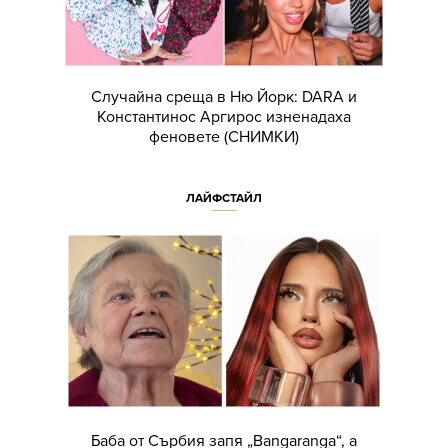
Случайна среща в Ню Йорк: DARA и
Константинос Аргирос изненадаха
феновете (СНИМКИ)
ЛАЙФСТАЙЛ
Баба от Сърбия запя „Bangaranga“, а