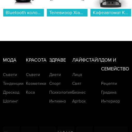
Bluetooth колонка Bitty Boomers Darth Vader - BITTYRVADER...
Телевизор Xiaomi TV S Pro Mini LED 75 2026 / ELA6336EU , 189 см, 3840x2160 UHD-4K , 75 inch, Android , Mini LED , Smart TV...
Кафеавтомат Krups EA910E10 SENSATION...
МОДА
КРАСОТА
ЗДРАВЕ
ЛАЙФСТАЙЛ
ДОМ И
СЕМЕЙСТВО
Съвети
Съвети
Диети
Лица
Тенденции
Козметика
Спорт
Свят
Рецепти
Дрескод
Коса
Психология
Бизнес
Градина
Шопинг
Интимно
Артbox
Интериор