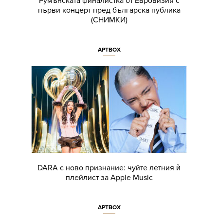
Румънската финалистка от Евровизия с
първи концерт пред българска публика
(СНИМКИ)
АРТBOX
DARA с ново признание: чуйте летния ѝ
плейлист за Apple Music
АРТBOX