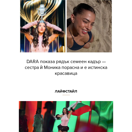
DARA показа рядък семеен кадър —
сестра ѝ Моника порасна и е истинска
красавица
ЛАЙФСТАЙЛ