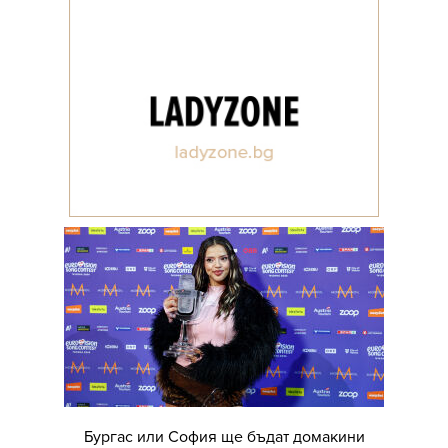
Бургас или София ще бъдат домакини