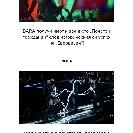
DARA получи имот и званието „Почетен
гражданин“ след историческия си успех
на „Евровизия“!
ЛИЦА