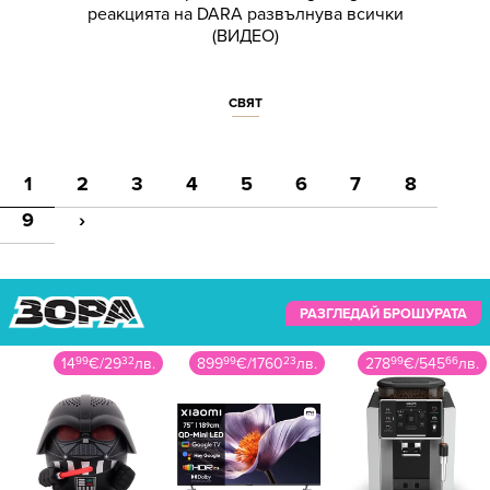
реакцията на DARA развълнува всички
(ВИДЕО)
СВЯТ
1
2
3
4
5
6
7
8
9
›
РАЗГЛЕДАЙ БРОШУРАТА
14
99
€
/
29
32
лв.
899
99
€
/
1760
23
лв.
278
99
€
/
545
66
лв.