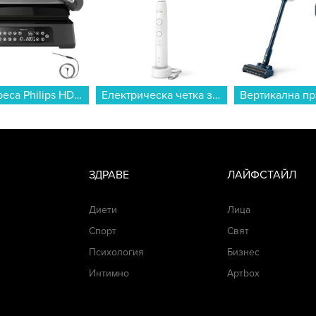
Грил преса Philips HD6307/70...
Електрическа четка за зъби Philips HX7400/01 Sonicare...
ЗДРАВЕ
ЛАЙФСТАЙЛ
Диети
Лица
Спорт
Свят
Психология
Бизнес
Интимно
Артbox