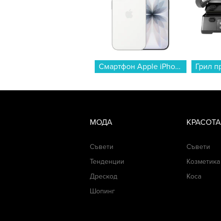
Смартфон Apple iPhone 17 256GB White mg6k4 , 256 GB, 8 GB...
МОДА
КРАСОТА
Съвети
Съвети
Тенденции
Козметика
Дрескод
Коса
Шопинг