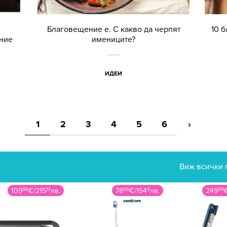
Благовещение е. С какво да черпят
10 б
ние
имениците?
ИДЕИ
1
2
3
4
5
6
›
Виж всички 
109
99
€
/
215
13
лв.
78
99
€
/
154
5
лв.
249
99