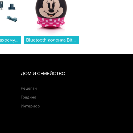
Вертикална прахосмукачка Philips XC5043/01...
Bluetooth колонка Bitty Boomers Minney Mouse (Розов) - BITTYMINNIEPINK...
Смартфон Apple iPhone 17 256GB Lavender mg6m4 , 256
ДОМ И СЕМЕЙСТВО
Рецепти
Градина
Интериор