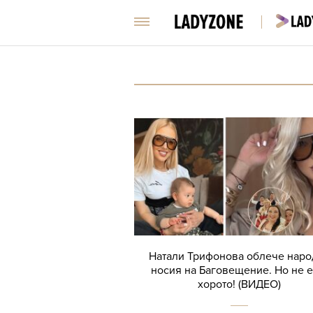
Натали Трифонова облече наро
носия на Баговещение. Но не е
хорото! (ВИДЕО)