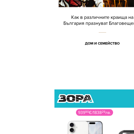
Как в различните краища на
България празнуват Благовеще
ДОМ И СЕМЕЙСТВО
939
90
€
/
1838
29
лв.