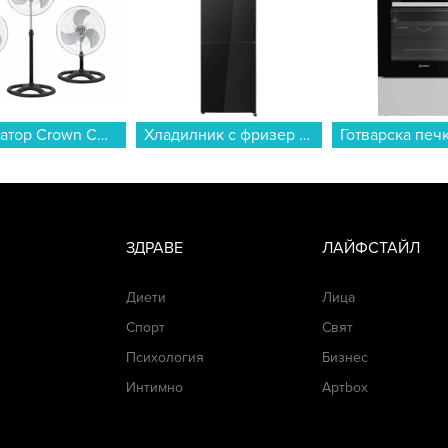
Вентилатор Crown CMF-1831 , 75 W...
Хладилник с фризер Finlux FBN340B GLASS , 322 l, E , No Frost , Черно стъкло...
ЗДРАВЕ
ЛАЙФСТАЙЛ
Диети
Лица
Спорт
Свят
Психология
Бизнес
Интимно
Артbox