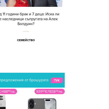
 11 години брак и 7 деца: Иска ли
 наследници съпругата на Алек
Болдуин?
СЕМЕЙСТВО
предложения от брошурата
ТУК
€
/
488
94
лв.
939
90
€
/
1838
29
лв.
189
99
€
/
371
59
л