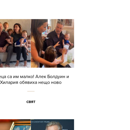
еца сa им малко! Алек Болдуин и
Хилария обявиха нещо ново
СВЯТ