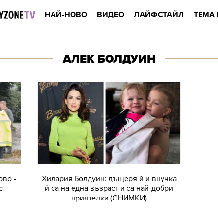
НАЙ-НОВО
ВИДЕО
ЛАЙФСТАЙЛ
ТЕМА 
АЛЕК БОЛДУИН
рво -
Хилария Болдуин: дъщеря й и внучка
с
й са на една възраст и са най-добри
приятелки (СНИМКИ)