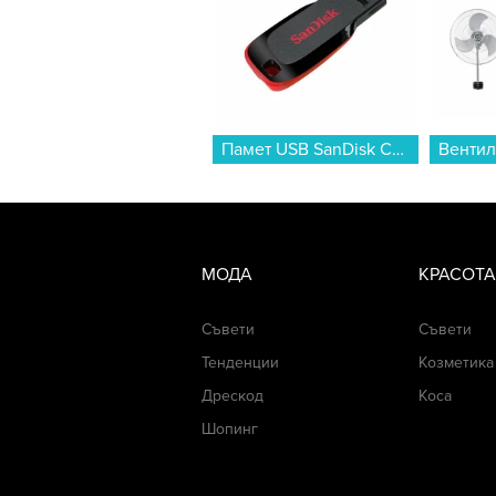
Памет USB SanDisk CRUZER BLADE 32 GB SDCZ50-032G-B35...
МОДА
КРАСОТА
Съвети
Съвети
Тенденции
Козметика
Дрескод
Коса
Шопинг