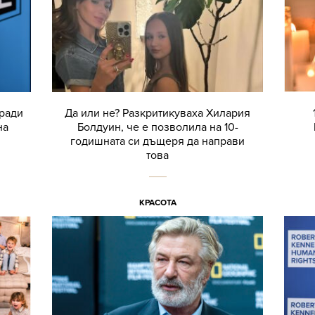
аради
Да или не? Разкритикуваха Хилария
на
Болдуин, че е позволила на 10-
годишната си дъщеря да направи
това
КРАСОТА