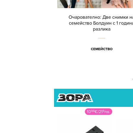
Очарователно: Две снимки н
семейство Болдуин с 1 годин
разлика
СЕМЕЙСТВО
10
99
€
/
21
5
лв.