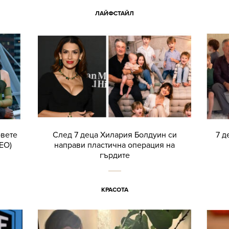
ЛАЙФСТАЙЛ
овете
След 7 деца Хилария Болдуин си
7 д
ЕО)
направи пластична операция на
гърдите
КРАСОТА