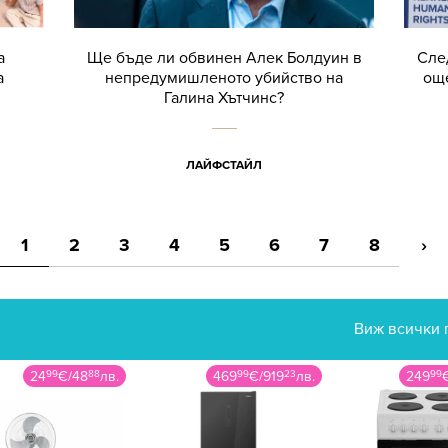
а
Ще бъде ли обвинен Алек Болдуин в
След
а
непредумишленото убийство на
още
Галина Хътчинс?
ЛАЙФСТАЙЛ
1
2
3
4
5
6
7
8
›
Виж всички 
24
99
€
/
48
88
лв.
469
99
€
/
919
23
лв.
249
99