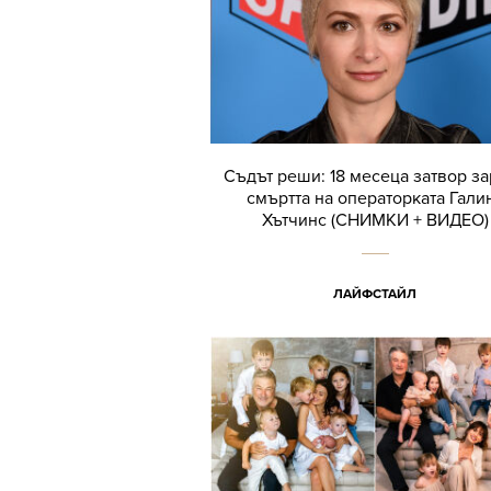
Съдът реши: 18 месеца затвор з
смъртта на операторката Гали
Хътчинс (СНИМКИ + ВИДЕО)
ЛАЙФСТАЙЛ