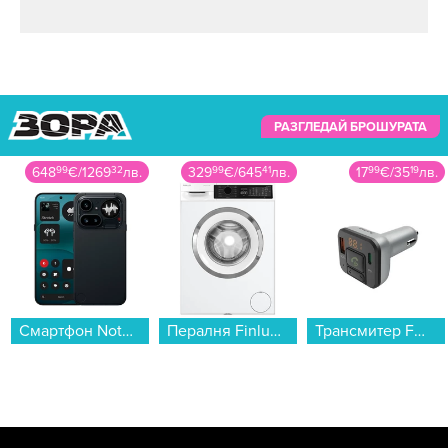
РАЗГЛЕДАЙ БРОШУРАТА
648
99
€
/
1269
32
лв.
329
99
€
/
645
41
лв.
17
99
€
/
35
19
лв.
Смартфон Nothing Phone (4a) PRO 256/12 BLACK , 12 GB, 256 GB...
Пералня Finlux FXN 1491T3A INV , 1400 об./мин., 9.00 kg, A , Бял...
Трансмитер FM Hama 14169...