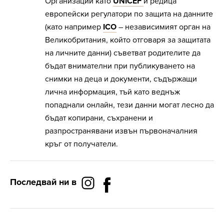
Организации като
UNICEF
и редица
европейски регулатори по защита на данните
(като например
ICO
– независимият орган на
Великобритания, който отговаря за защитата
на личните данни) съветват родителите да
бъдат внимателни при публикуването на
снимки на деца и документи, съдържащи
лична информация, тъй като веднъж
попаднали онлайн, тези данни могат лесно да
бъдат копирани, съхранени и
разпространявани извън първоначалния
кръг от получатели.
Последвай ни в