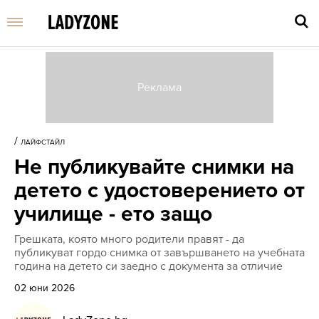
Въве
търс
/
ЛАЙФСТАЙЛ
дума
Не публикувайте снимки на
и
нати
детето с удостоверението от
Enter
училище - ето защо
Грешката, която много родители правят - да
публикуват гордо снимка от завършването на учебната
година на детето си заедно с документа за отличие
02 юни 2026