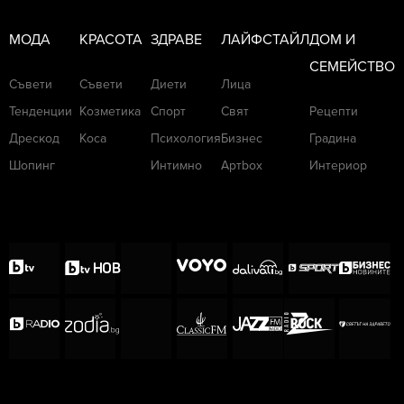
МОДА
КРАСОТА
ЗДРАВЕ
ЛАЙФСТАЙЛ
ДОМ И
СЕМЕЙСТВО
Съвети
Съвети
Диети
Лица
Тенденции
Козметика
Спорт
Свят
Рецепти
Дрескод
Коса
Психология
Бизнес
Градина
Шопинг
Интимно
Артbox
Интериор