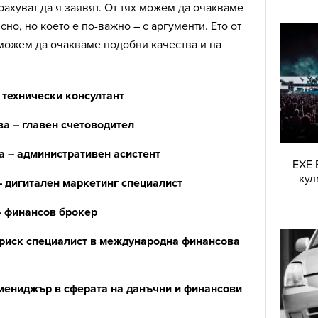
трахуват да я заявят. От тях можем да очакваме
сно, но което е по-важно – с аргументи. Ето от
 можем да очакваме подобни качества и на
технически консултант
а – главен счетоводител
 – административен асистент
EXE 
кул
 дигитален маркетинг специалист
– финансов брокер
риск специалист в международна финансова
мениджър в сферата на данъчни и финансови