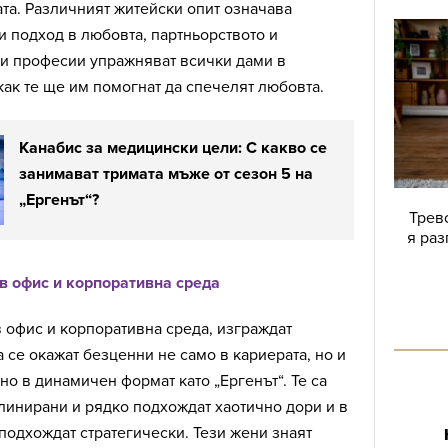
та. Различният житейски опит означава
и подход в любовта, партньорството и
ви професии упражняват всички дами в
ак те ще им помогнат да спечелят любовта.
Канабис за медицински цели: С какво се
занимават тримата мъже от сезон 5 на
„Ергенът“?
Трево
я раз
 в офис и корпоративна среда
в офис и корпоративна среда, изграждат
а се окажат безценни не само в кариерата, но и
но в динамичен формат като „Ергенът“. Те са
линирани и рядко подхождат хаотично дори и в
 подхождат стратегически. Тези жени знаят