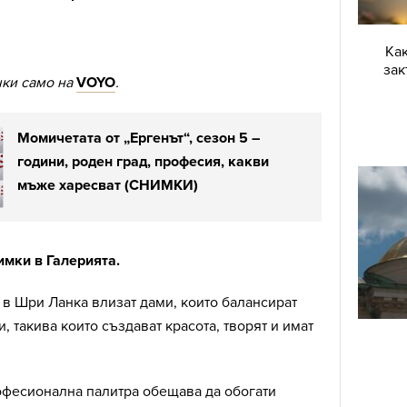
Как
зак
чки само на
VOYO
.
Момичетата от „Ергенът“, сезон 5 –
години, роден град, професия, какви
мъже харесват (СНИМКИ)
имки в Галерията.
 в Шри Ланка влизат дами, които балансират
, такива които създават красота, творят и имат
.
офесионална палитра обещава да обогати