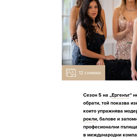
12 снимки
Сезон 5 на „
Ергенът
“ н
обрати, той показва и
които упражнява моде
рокли
, балове и запом
професионални пътища 
в международни компан