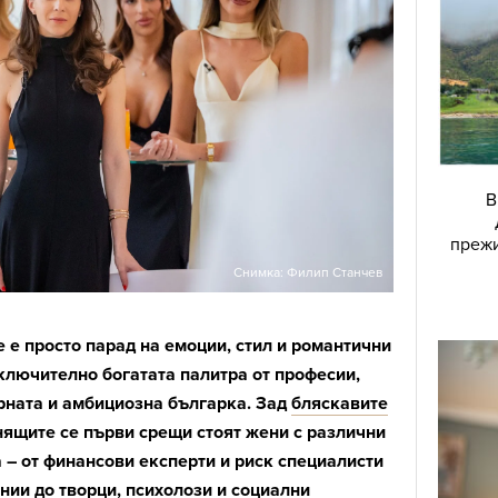
В
прежи
Снимка: Филип Станчев
е е просто парад на емоции, стил и романтични
зключително богатата палитра от професии,
рната и амбициозна българка. Зад
бляскавите
нящите се първи срещи стоят жени с различни
– от финансови експерти и риск специалисти
ии до творци, психолози и социални