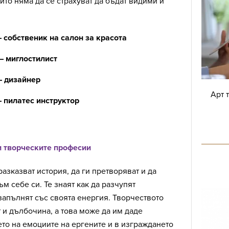
ито няма да се страхуват да бъдат видими и
 собственик на салон за красота
– миглостилист
– дизайнер
Арт 
 пилатес инструктор
и творческите професии
разказват история, да ги претворяват и да
м себе си. Те знаят как да разчупят
 запълнят със своята енергия. Творчеството
 и дълбочина, а това може да им даде
то на емоциите на ергените и в изграждането