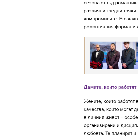
сезона отвъд романтика
различни гледни точки 
компромисите. Ето как
романтичния формат и к
Дамите, които работят
Жените, които работят 
качества, които могат д
в личния живот – особе
организирани и дисцип
любовта. Те планират и