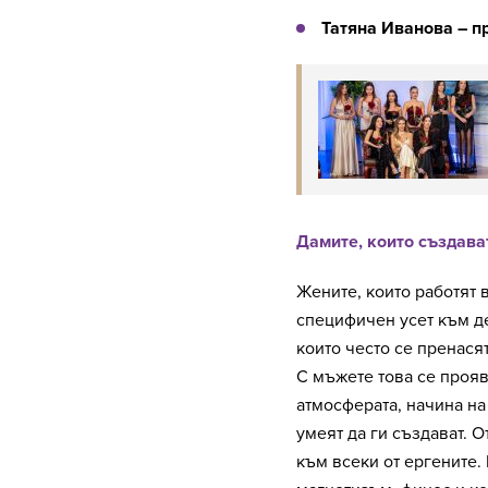
Татяна Иванова – 
Дамите, които създават
Жените, които работят в
специфичен усет към де
които често се пренася
С мъжете това се прояв
атмосферата, начина на
умеят да ги създават. 
към всеки от ергените. 