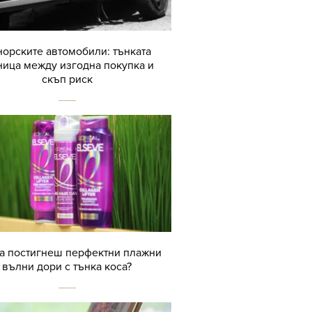
орските автомобили: тънката
ница между изгодна покупка и
скъп риск
да постигнеш перфектни плажни
вълни дори с тънка коса?