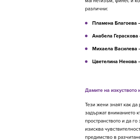
магнетизъм, финес и ко
различни:
Пламена Благоева –
Анабела Гераскова 
Михаела Василева 
Цветелина Ненова –
Дамите на изкуството 
Тези жени знаят как да 
задържат вниманието къ
пространството и да го
изисква чувствителност
предимство в разчитане