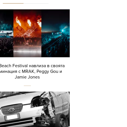
Beach Festival навлиза в своята
минация с MRAK, Peggy Gou и
Jamie Jones