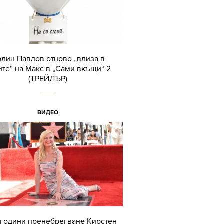
лин Павлов отново „влиза в
ите“ на Макс в „Сами вкъщи“ 2
(ТРЕЙЛЪР)
ВИДЕО
години пренебрегване Кирстен