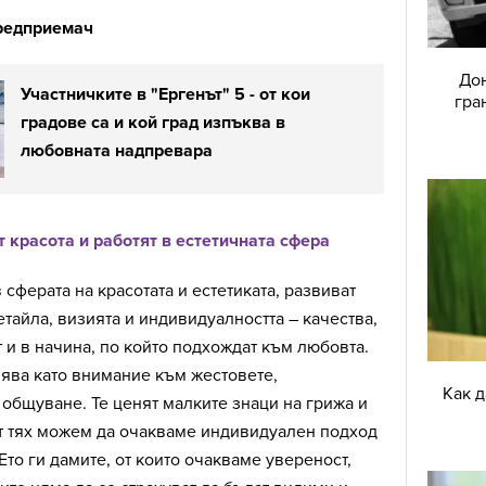
предприемач
Дон
Участничките в "Ергенът" 5 - от кои
гра
градове са и кой град изпъква в
любовната надпревара
 красота и работят в естетичната сфера
 сферата на красотата и естетиката, развиват
тайла, визията и индивидуалността – качества,
т и в начина, по който подхождат към любовта.
ява като внимание към жестовете,
Как 
 общуване. Те ценят малките знаци на грижа и
От тях можем да очакваме индивидуален подход
Ето ги дамите, от които очакваме увереност,