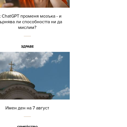
 ChatGPT променя мозъка - и
ърнява ли способността ни да
мислим?
ЗДРАВЕ
Имен ден на 7 август