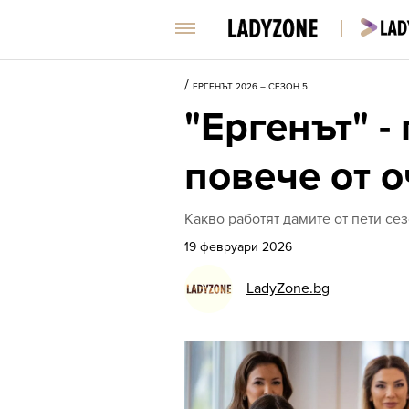
/
ЕРГЕНЪТ 2026 – СЕЗОН 5
"Ергенът" -
повече от 
Какво работят дамите от пети се
19 февруари 2026
LadyZone.bg