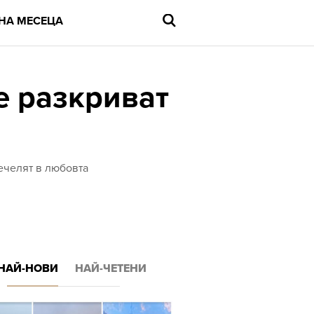
НА МЕСЕЦА
е разкриват
Въведете
търсената
дума
и
печелят в любовта
натиснете
Enter
НАЙ-НОВИ
НАЙ-ЧЕТЕНИ