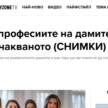
НАЙ-НОВО
ВИДЕО
ЛАЙФСТАЙЛ
ТЕМА 
 професиите на дамит
очакваното (СНИМКИ)
зон на романтичното риалити и как това ще им помогне да с