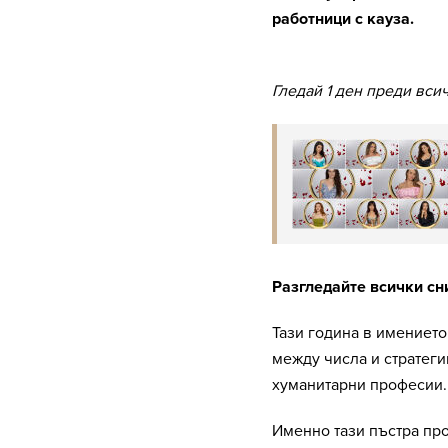
работници с кауза.
Гледай 1 ден преди вси
Разгледайте всички сн
Тази година в имението
между числа и стратегии
хуманитарни професии
Именно тази пъстра пр