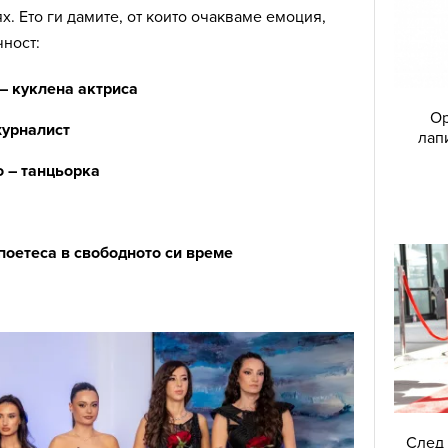
ях. Ето ги дамите, от които очакваме емоция,
ност:
– куклена актриса
Ор
журналист
лап
 – танцьорка
поетеса в свободното си време
След 